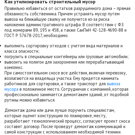
Как утилизировать строительный мусор
Правильно избавиться от остатков разрушенного дома – прямая
обязанность собственника. Причем устранять мусор путем
вывоза на ближайшую свалку не получится из-за риска
наложения административного штрафа. В соответствии с ФЗ
под номерами 89, 195 и 458, а также СанПиН 42-128-4690-88 и
ГОСТ Р 57678-2017, необходимо:
выполнить сортировку отходов с учетом вида материалов и
класса опасности;
погрузить в специальные контейнеры или грузовые автомобили;
вывозить на полигон для захоронения или перерабатывающий
комплекс.
При самостоятельном сносе все действия, включая перевозку,
возлагаются на владельца участка. Ему придется нанимать
работников для сортировки, а также транспорт для
вывоза
мусора
в положенное место. Сотрудничая с компанией, которая
профессионально занимается демонтажем зданий, от подобной
рутины можно избавиться.
Демонтаж дома или дачи лучше поручить специалистам,
которые оценят конструкцию по планировке, месту,
разработают технологический процесс, согласуют проект сноса
составят договор. После проведут демонтаж коммуникаций и
самой конструкции с использованием необходимой техники.