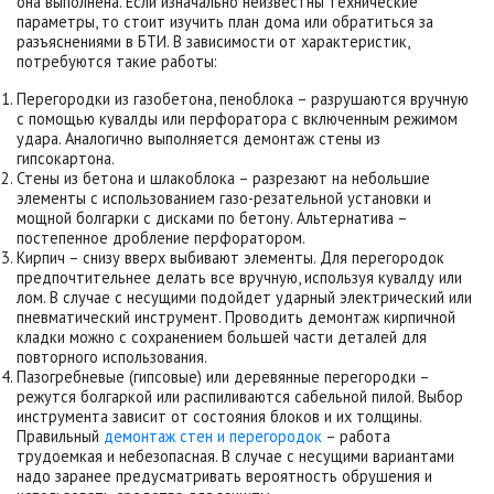
она выполнена. Если изначально неизвестны технические
параметры, то стоит изучить план дома или обратиться за
разъяснениями в БТИ. В зависимости от характеристик,
потребуются такие работы:
Перегородки из газобетона, пеноблока – разрушаются вручную
с помощью кувалды или перфоратора с включенным режимом
удара. Аналогично выполняется демонтаж стены из
гипсокартона.
Стены из бетона и шлакоблока – разрезают на небольшие
элементы с использованием газо-резательной установки и
мощной болгарки с дисками по бетону. Альтернатива –
постепенное дробление перфоратором.
Кирпич – снизу вверх выбивают элементы. Для перегородок
предпочтительнее делать все вручную, используя кувалду или
лом. В случае с несущими подойдет ударный электрический или
пневматический инструмент. Проводить демонтаж кирпичной
кладки можно с сохранением большей части деталей для
повторного использования.
Пазогребневые (гипсовые) или деревянные перегородки –
режутся болгаркой или распиливаются сабельной пилой. Выбор
инструмента зависит от состояния блоков и их толщины.
Правильный
демонтаж стен и перегородок
– работа
трудоемкая и небезопасная. В случае с несущими вариантами
надо заранее предусматривать вероятность обрушения и