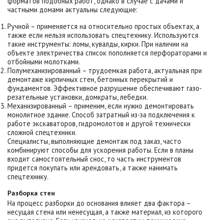
форматов подобных работ, однако в случае с дачами и
частными домами актуальны следующие:
Ручной – применяется на относительно простых объектах, а
также если нельзя использовать спецтехнику. Используются
такие инструменты: ломы, кувалды, кирки. При наличии на
объекте электричества список пополняется перфораторами и
отбойными молотками.
Полумеханизированный – трудоемкая работа, актуальная при
демонтаже кирпичных стен, бетонных перекрытий и
фундаментов. Эффективное разрушение обеспечивают газо-
резательные установки, домкраты, лебедки.
Механизированный – применим, если нужно демонтировать
монолитное здание. Способ затратный из-за подключения к
работе экскаваторов, гидромолотов и другой технически
сложной спецтехники.
Специалисты, выполняющие демонтаж под заказ, часто
комбинируют способы для ускорения работы. Если в планы
входит самостоятельный снос, то часть инструментов
придется покупать или арендовать, а также нанимать
спецтехнику.
Разборка стен
На процесс разборки до основания влияет два фактора –
несущая стена или ненесущая, а также материал, из которого